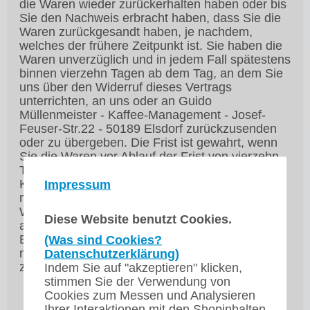
die Waren wieder zurückerhalten haben oder bis
Sie den Nachweis erbracht haben, dass Sie die
Waren zurückgesandt haben, je nachdem,
welches der frühere Zeitpunkt ist. Sie haben die
Waren unverzüglich und in jedem Fall spätestens
binnen vierzehn Tagen ab dem Tag, an dem Sie
uns über den Widerruf dieses Vertrags
unterrichten, an uns oder an Guido
Müllenmeister - Kaffee-Management - Josef-
Feuser-Str.22 - 50189 Elsdorf zurückzusenden
oder zu übergeben. Die Frist ist gewahrt, wenn
Sie die Waren vor Ablauf der Frist von vierzehn
Tagen absenden. Sie tragen die unmittelbaren
Kosten der Rücksendung der Waren. Sie
Impressum
müssen für einen etwaigen Wertverlust der
Waren nur aufkommen, wenn dieser Wertverlust
Diese Website benutzt Cookies.
auf einen zur Prüfung der Beschaffenheit,
Eigenschaften und Funktionsweise der Waren
(Was sind Cookies?
nicht notwendigen Umgang mit ihnen
Datenschutzerklärung)
zurückzuführen ist.
Indem Sie auf "akzeptieren" klicken,
stimmen Sie der Verwendung von
Cookies zum Messen und Analysieren
Ihrer Interaktionen mit den Shopinhalten