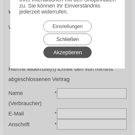
zu. Sie können Ihr Einverständnis
jederzeit widerrufen.
Widerrufsformular
Einstellungen
Widerruf an:
Bonamat-Service,
Guido Müllenmeister,
Josef-Feuser-Str. 22,
Schließen
50189 Elsdorf,
Fax 0 22 71 67 03 53,
Akzeptieren
info@bonamat-service.de
Hiermit widerrufe(n) ich/wir den von mir/uns
abgeschlossenen Vertrag
Name
*
(Verbraucher)
E-Mail
*
Anschrift
*