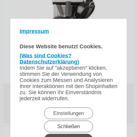
Impressum
Diese Website benutzt Cookies.
(Was sind Cookies?
Datenschutzerklärung)
Indem Sie auf "akzeptieren" klicken,
stimmen Sie der Verwendung von
Cookies zum Messen und Analysieren
Ihrer Interaktionen mit den Shopinhalten
Glaskern
Edelstahlkern
TH Filterkaffeemaschine mit Pumpkanne Bravilor
zu. Sie können Ihr Einverständnis
Bonamat Angebot mit Pumpkanne
jederzeit widerrufen.
397,00
€
Einstellungen
zzgl. 19% MwSt.
zzgl. Versand
Schließen