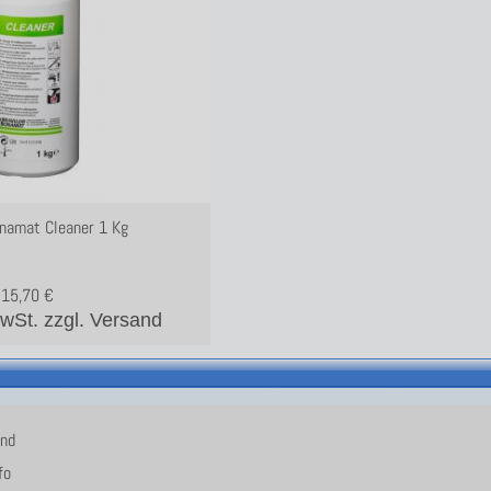
onamat Cleaner 1 Kg
15,70
€
MwSt.
zzgl. Versand
and
fo