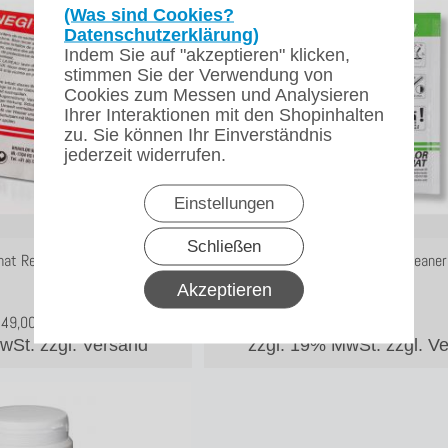
(Was sind Cookies?
Datenschutzerklärung)
Indem Sie auf "akzeptieren" klicken,
stimmen Sie der Verwendung von
Cookies zum Messen und Analysieren
Ihrer Interaktionen mit den Shopinhalten
zu. Sie können Ihr Einverständnis
jederzeit widerrufen.
Einstellungen
0,00
€ je g
Schließen
mat Renegite Entkalker
Bravilor Bonamat Cleaner
Akzeptieren
49,00
€
51,50
€
MwSt.
zzgl. Versand
zzgl. 19% MwSt.
zzgl. V