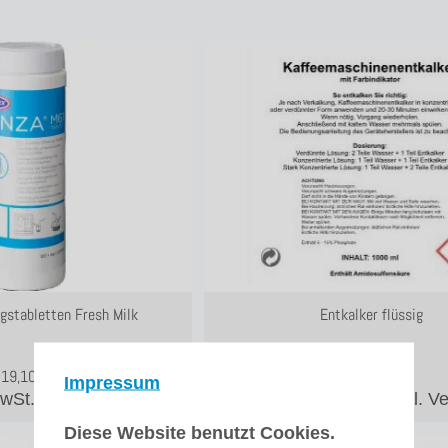
gstabletten Fresh Milk
Entkalker flüssig
19,10
€
16,45
€
Impressum
MwSt.
zzgl. Versand
zzgl. 19% MwSt.
zzgl. V
Diese Website benutzt Cookies.