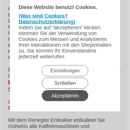
Diese Website benutzt Cookies.
Coffee machine descaler
Bonamat renegite
(Was sind Cookies?
Descaler for coffee machine
Datenschutzerklärung)
Renegite descaler
Indem Sie auf "akzeptieren" klicken,
Renegite 50g
stimmen Sie der Verwendung von
Cookies zum Messen und Analysieren
Renegit
Ihrer Interaktionen mit den Shopinhalten
Entkalker
zu. Sie können Ihr Einverständnis
Kalklöser
jederzeit widerrufen.
Kesselsteinlöser
Bravilor Bonamat Renegite Sicherheitsdatenblatt
Einstellungen
Download:
Bravilor Bonamat Renegite
Schließen
Sicherheitsdatenblatt
Akzeptieren
Gebrauchsanleitung für unseren Bravilor
Bonamat Renegite Entkalker
:
Mit dem Renegite Entkalker entkalken Sie
mühelos alle Kaffeemaschinen und