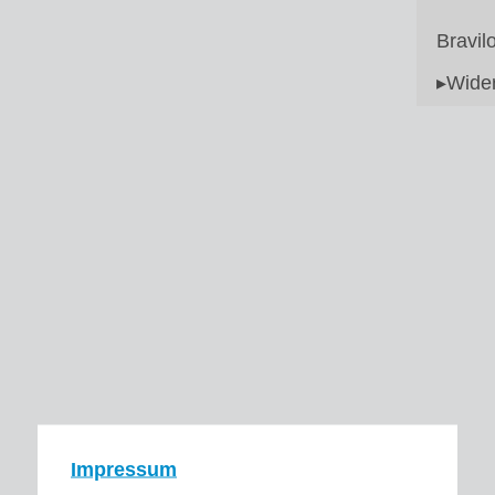
Bravil
▸Wider
Impressum