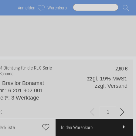
Anmelden
Warenkorb
f Dichtung für die RLX-Serie
2,90
€
 Bonamat
zzgl. 19% MwSt.
: Bravilor Bonamat
zzgl. Versand
lnr.: 6.201.902.001
eit*:
3 Werktage
:
Merkliste
In den Warenkorb