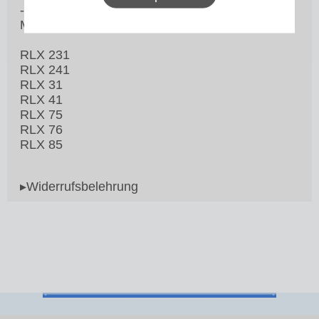
- RLX 85 ...
Magnetventil für die Geräte:
RLX 231
RLX 241
RLX 31
RLX 41
RLX 75
RLX 76
RLX 85
▸Widerrufsbelehrung