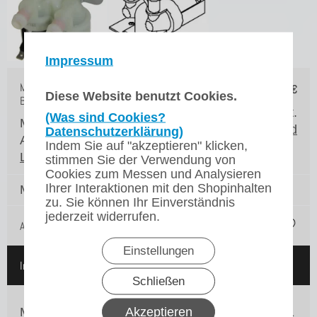
Impressum
Magnetventil doppelt RLX Bravilor
32,75
€
Diese Website benutzt Cookies.
Bonamat
zzgl. 19% MwSt.
(Was sind Cookies?
Marke: Bravilor Bonamat
zzgl. Versand
Datenschutzerklärung)
Artikelnr.: 6.016.001.022
Indem Sie auf "akzeptieren" klicken,
Lieferzeit*:
3 Werktage
stimmen Sie der Verwendung von
Cookies zum Messen und Analysieren
Ihrer Interaktionen mit den Shopinhalten
Menge:
zu. Sie können Ihr Einverständnis
jederzeit widerrufen.
Auf die Merkliste
Einstellungen
In den Warenkorb
Schließen
Akzeptieren
Magnetventil doppelt RLX23 - RLX 241 - RLX 31