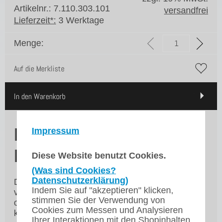
Artikelnr.: 7.110.303.101
versandfrei
Lieferzeit*:
3 Werktage
Menge:
Auf die Merkliste
In den Warenkorb
Bravilor Bonamat
Impressum
Dauerfilter B10
Diese Website benutzt Cookies.
(Was sind Cookies?
Datenschutzerklärung)
Dieser Filter kann dauerhaft anstatt Filterpapier
Indem Sie auf "akzeptieren" klicken,
verwendet werden. Der Filter garantiert die
stimmen Sie der Verwendung von
optimale Verteilung des Kaffees und ein
Cookies zum Messen und Analysieren
köstliches Aroma.
Ihrer Interaktionen mit den Shopinhalten