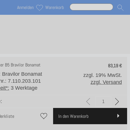
Anmelden
Warenkorb
ter B5 Bravilor Bonamat
83,19
€
: Bravilor Bonamat
zzgl. 19% MwSt.
lnr.: 7.110.203.101
zzgl. Versand
eit*:
3 Werktage
:
Merkliste
In den Warenkorb