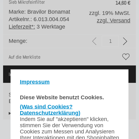
Sieb Mikrofeinfilter
14,60
€
Marke: Bravilor Bonamat
zzgl. 19% MwSt.
Artikelnr.: 6.013.004.054
zzgl. Versand
Lieferzeit*:
3 Werktage
Menge:
Auf die Merkliste
In den Warenkorb
Impressum
Sieb Mikrofeinfilter flat filter für unsere Bravilor
Diese Website benutzt Cookies.
Bonamat Sprso
(Was sind Cookies?
Datenschutzerklärung)
▸Widerrufsbelehrung
Indem Sie auf "akzeptieren" klicken,
stimmen Sie der Verwendung von
Cookies zum Messen und Analysieren
Ihrer Interaktionen mit den Shopinhalten