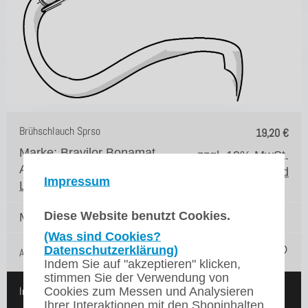
Brühschlauch Sprso
19,20
€
Marke: Bravilor Bonamat
zzgl. 19% MwSt.
Artikelnr.: 6.431.072.001
zzgl. Versand
Impressum
Lieferzeit*:
3 Werktage
Diese Website benutzt Cookies.
Menge:
(Was sind Cookies?
Datenschutzerklärung)
Auf die Merkliste
Indem Sie auf "akzeptieren" klicken,
stimmen Sie der Verwendung von
Cookies zum Messen und Analysieren
In den Warenkorb
Ihrer Interaktionen mit den Shopinhalten