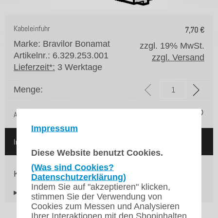
Kabeleinfuhr
7,70
€
Marke: Bravilor Bonamat
zzgl. 19% MwSt.
Artikelnr.: 6.329.253.001
zzgl. Versand
Lieferzeit*:
3 Werktage
Menge:
Auf die Merkliste
Impressum
In den Warenkorb
Diese Website benutzt Cookies.
(Was sind Cookies?
Kabeleinfuhr für unsere Bravilor Bonamat Sprso
Datenschutzerklärung)
Indem Sie auf "akzeptieren" klicken,
▸Widerrufsbelehrung
stimmen Sie der Verwendung von
Cookies zum Messen und Analysieren
Ihrer Interaktionen mit den Shopinhalten