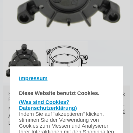
Impressum
Diese Website benutzt Cookies.
Sprühkopf Unterteil - Bravilor
7,90
€
Bonamat Th 10
(Was sind Cookies?
zzgl. 19% MwSt.
Datenschutzerklärung)
Marke: Bravilor Bonamat
zzgl. Versand
Indem Sie auf "akzeptieren" klicken,
Artikelnr.: 6.201.901.001
stimmen Sie der Verwendung von
Lieferzeit*:
3 Werktage
Cookies zum Messen und Analysieren
Ihrer Interaktionen mit den Shopinhalten