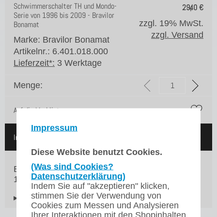
Schwimmerschalter TH und Mondo-
29,40
€
Serie von 1996 bis 2009 - Bravilor
zzgl. 19% MwSt.
Bonamat
zzgl. Versand
Marke: Bravilor Bonamat
Artikelnr.: 6.401.018.000
Lieferzeit*:
3 Werktage
Menge:
Auf die Merkliste
Impressum
In den Warenkorb
Diese Website benutzt Cookies.
(Was sind Cookies?
Bravilor Bonamat Schwimmerschalter für die TH
Datenschutzerklärung)
10 und Mondo-Serie von 1996 bis 2009
Indem Sie auf "akzeptieren" klicken,
stimmen Sie der Verwendung von
▸Widerrufsbelehrung
Cookies zum Messen und Analysieren
Ihrer Interaktionen mit den Shopinhalten