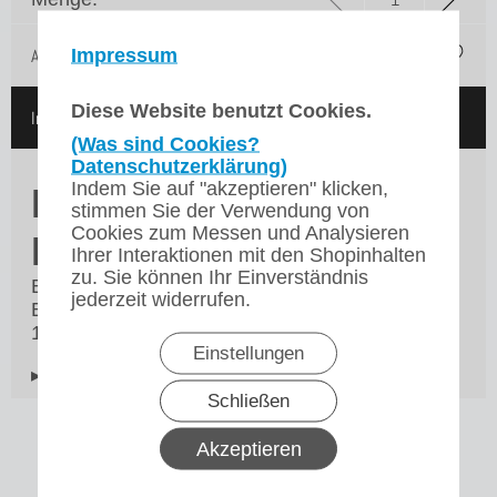
Impressum
Auf die Merkliste
Diese Website benutzt Cookies.
In den Warenkorb
(Was sind Cookies?
Datenschutzerklärung)
Indem Sie auf "akzeptieren" klicken,
Magnet für die
stimmen Sie der Verwendung von
Cookies zum Messen und Analysieren
Bodenplatte VHG10
Ihrer Interaktionen mit den Shopinhalten
zu. Sie können Ihr Einverständnis
Bravilor Bonamat Magnet für die
jederzeit widerrufen.
Behältererkennung unter der Bodenplatte der B
10 Serie ab Baujahr 2000.
Einstellungen
▸Widerrufsbelehrung
Schließen
Akzeptieren