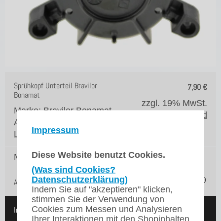
Sprühkopf Unterteil Bravilor
7,90
€
Bonamat
zzgl. 19% MwSt.
Marke: Bravilor Bonamat
zzgl. Versand
Artikelnr.: 6.201.901.001
Impressum
Lieferzeit*:
3 Werktage
Diese Website benutzt Cookies.
Menge:
(Was sind Cookies?
Datenschutzerklärung)
Auf die Merkliste
Indem Sie auf "akzeptieren" klicken,
stimmen Sie der Verwendung von
Cookies zum Messen und Analysieren
In den Warenkorb
Ihrer Interaktionen mit den Shopinhalten