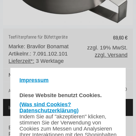
Teefilterpfanne für Büfettgeräte
69,60
€
Marke: Bravilor Bonamat
zzgl. 19% MwSt.
Artikelnr.: 7.091.102.101
zzgl. Versand
Lieferzeit*:
3 Werktage
Menge:
Impressum
Auf die Merkliste
Diese Website benutzt Cookies.
(Was sind Cookies?
In den Warenkorb
Datenschutzerklärung)
Indem Sie auf "akzeptieren" klicken,
stimmen Sie der Verwendung von
Bravilor Bonamat Teefilterpfanne
Cookies zum Messen und Analysieren
Für die Zubereitung von Tee.
Ihrer Interaktionen mit den Shopinhalten