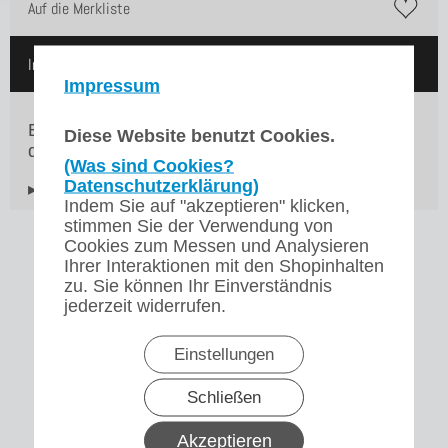
Auf die Merkliste
In den Warenkorb
Impressum
Bravilor Bonamat Magnetventil / Einlassventil für
Diese Website benutzt Cookies.
die RLX 5
(Was sind Cookies?
Datenschutzerklärung)
▸Widerrufsbelehrung
Indem Sie auf "akzeptieren" klicken,
stimmen Sie der Verwendung von
Cookies zum Messen und Analysieren
Ihrer Interaktionen mit den Shopinhalten
zu. Sie können Ihr Einverständnis
jederzeit widerrufen.
Einstellungen
Schließen
Akzeptieren