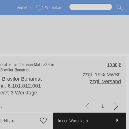
Anmelden
Warenkorb
platte für die neue Matic-Serie
10,30
€
Bravilor Bonamat
zzgl. 19% MwSt.
: Bravilor Bonamat
zzgl. Versand
lnr.: 6.101.012.001
eit*:
3 Werktage
:
Merkliste
In den Warenkorb