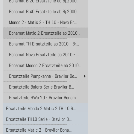
Bonamat B 20 Ersatzteile ab Bj.2000...
Bonamat B 40 Ersatzteile ab Bj.2000...
Mondo 2 - Matic 2 - TH 10 - Novo Er...
Bonamat Matic 2 Ersatzteile ab 2010...
Bonamat TH Ersatzteile ab 2010 - Br...
Bonamat Novo Ersatzteile ab 2010 - ...
Bonamat Mondo 2 Ersatzteile ab 2010...
Ersatzteile Pumpkanne - Bravilor Bo...
Ersatzteile Bolero-Serie Bravilor B...
Ersatzteile HWa 20 - Bravilor Bonam...
Ersatzteile Mondo 2 Matic 2 TH 10 B...
Ersatzteile TH10 Serie - Bravilor B...
Ersatzteile Matic 2 - Bravilor Bona...