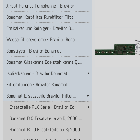
Airpot Furento Pumpkanne - Bravilor...
Bonamat-Korbfilter-Rundfilter-Filte...
Entkalker und Reiniger - Bravilor B...
Wasserfiltersysteme - Bravilor Bona...
Sonstiges - Bravilor Bonamat
Bonamat Glaskanne Edelstahlkanne QL...
Isolierkannen - Bravilor Bonamat
Filterpfannen - Bravilor Bonamat
Bonamat Ersatzteile Bravilor Filter...
Ersatzteile RLX Serie - Bravilor Bo...
Bonamat B 5 Ersatzteile ab Bj.2000 ...
Bonamat B 10 Ersatzteile ab Bj.2000...