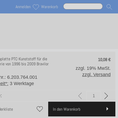
Anmelden
Warenkorb
platte PTC-Kunststoff für die
10,08
€
rie von 1996 bis 2009 Bravilor
zzgl. 19% MwSt.
zzgl. Versand
lnr.: 6.203.764.001
eit*:
3 Werktage
:
Merkliste
In den Warenkorb