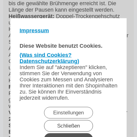
bis die gewählte Brühmenge erreicht ist. Die
Länge der Pausen kann eingestellt werden.
Heißwassergerät:
Doppel-Trockengehschutz
und elektronischem Temperaturregler, No-Drip
Hahn mit Bajonett für optionalen s-förmigen
Impressum
Auslauf oder Schnellzapfschlauch, elektronischer
Steue­rung. Zwei Heizelemente aus CNS.
Diese Website benutzt Cookies.
Automatische Bestimmung des Kochpunktes am
Aufstellungsort. Wassertemperatur in
(Was sind Cookies?
Datenschutzerklärung)
Gradschritten regelbar zwischen 50°C und 3°C
Indem Sie auf "akzeptieren" klicken,
unterhalb der Kochtemperatur. Digitaldisplay für
stimmen Sie der Verwendung von
Anzeige des Gerätezustandes (Temperatur,
Cookies zum Messen und Analysieren
Heizen).
Ihrer Interaktionen mit den Shopinhalten
Filterpfanne:
Edelstahl mit integriertem
zu. Sie können Ihr Einverständnis
Filterkorb, Sprühdeckel mit Wasserverteiler zur
jederzeit widerrufen.
gleichmäßigen Benetzung des Kaffeemehls und
wärmeisolierenden Tragegriffen.
Vorratsbehälter Typ VHG 20: Doppelwandiger
Einstellungen
20 Liter Edelstahl-vorratsbehälter mit
Schauglas, temperaturabhängiger
Schließen
Behältererhitzung, Ein/Aus-Schalter,