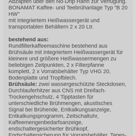
Abzapfen über den No-Drip Hahn zur Verfügung.
BONAMAT Kaffee- und Teebrühanlage Typ "B 20
HW"
mit integriertem Heißwassergerät und
transportablen Behältern 2 x 20 Ltr.
bestehend aus:
Rundfilterkaffeemaschine bestehend aus
Brühsäule mit integriertem Heißwassergerät für
kleinere und größere Heißwassermengen zu
beliebigen Zeitpunkten, 2 x Filterpfanne
komplett, 2 x Vorratsbehälter Typ VHG 20,
Bodenplatte und Tropfblech.
Brühsäule:
zwei wassergeschützte Steckdosen,
Durchlauferhitzer aus CNS mit Dreifach-
Trockengehschutz, 4 Tipptasten für
unterschiedliche Brühmengen, akustisches
Signal bei Brühende, Entkalkungsanzeige,
Entkalkungsprogramm, Zeitschaltuhr,
Kaffeemengenbedarfsanzeige,
endschaltergesicherter Brühkopf,
Endschaltersicherung für Vorratsbehälter, Tages-