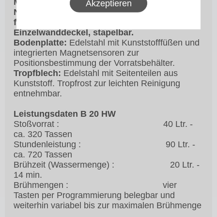
Mischplatte, wärmeisolierenden Tragegriffen,
Akzeptieren
No-Drip Hahn mit Bajonett für optionalen s-
förmigen Auslauf oder Schnellzapfschlauch,
Einzelwanddeckel, stapelbar.
Bodenplatte:
Edelstahl mit Kunststofffüßen und
integrierten Magnetsensoren zur
Positionsbestimmung der Vorratsbehälter.
Tropfblech:
Edelstahl mit Seitenteilen aus
Kunststoff. Tropfrost zur leichten Reinigung
entnehmbar.
Leistungsdaten B 20 HW
Stoßvorrat : 40 Ltr. -
ca. 320 Tassen
Stundenleistung : 90 Ltr. -
ca. 720 Tassen
Brühzeit (Wassermenge) : 20 Ltr. -
14 min.
Brühmengen : vier
Tasten per Programmierung belegbar und
weiterhin variabel bis zur maximalen Brühmenge