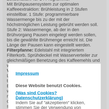
Mit Brühpausensystem zur optimalen
Kaffeeextraktion: Brühleistung in 2 Stufen
einstellbar. 1 Stufe: programmierbare
Wassermenge bis zu der mit der
höchstmöglichen Leistung gebrüht werden soll.
Stufe 2: Wassermenge, ab der in den
Brühvorgang Pausen eingelegt werden sollen,
bis die gewählte Brühmenge erreicht ist. Die
Länge der Pausen kann eingestellt werden.
Filterpfanne:
Edelstahl mit integriertem
Filterkorb, Sprühdeckel mit Wasserverteiler zur
gleichmäßigen Benetzung des Kaffeemehls und
wärmeisolierenden Tragegriffen.
Vorratsbehälter Typ VHG 5
: Doppelwandiger 5
Impressum
Liter Edelstahl-vorratsbehälter mit Schauglas,
temperaturabhängiger Behältererhitzung,
Diese Website benutzt Cookies.
Ein/Aus-Schalter, Mischplatte,
wärmeisolierenden Tragegriffen, No-Drip Hahn
(Was sind Cookies?
mit Bajonett für optionalen s-förmigen Auslauf
Datenschutzerklärung)
oder Schnellzapfschlauch, Einzelwanddeckel,
Indem Sie auf "akzeptieren" klicken,
stapelbar.
stimmen Sie der Verwendung von