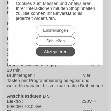
Bodenplatte:
Edelstahl mit Kunststofffüßen und
Cookies zum Messen und Analysieren
integrierten Magnetsensoren zur
Ihrer Interaktionen mit den Shopinhalten
Positionsbestimmung der Vorratsbehälter.
zu. Sie können Ihr Einverständnis
Tropfblech:
Edelstahl mit Seitenteilen aus
jederzeit widerrufen.
Kunststoff. Tropfrost zur leichten Reinigung
entnehmbar.
Einstellungen
Leistungsdaten B 5
Schließen
Stoßvorrat : 10 Ltr. -
ca. 80 Tassen
Akzeptieren
Stundenleistung : 30 Ltr. -
ca. 240 Tassen
Brühzeit (Wassermenge) : 5 Ltr. -
10 min.
Brühmengen : vier
Tasten per Programmierung belegbar und
weiterhin variabel bis zur maximalen Brühmenge
Anschlussdaten B 5
Elektro : 230V ~
50/60Hz / 3,0 kW