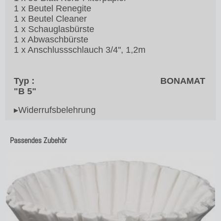
1 x Beutel Renegite
1 x Beutel Cleaner
1 x Schauglasbürste
1 x Abwaschbürste
1 x Anschlussschlauch 3/4'', 1,2m
Typ : BONAMAT
"B 5"
▸Widerrufsbelehrung
Passendes Zubehör