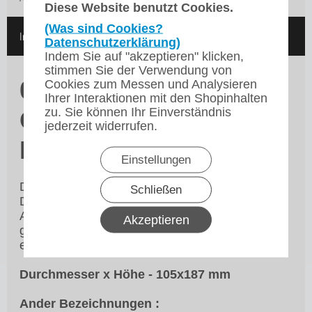
Diese Website benutzt Cookies.
(Was sind Cookies?
In den Warenkorb
Datenschutzerklärung)
Indem Sie auf "akzeptieren" klicken,
stimmen Sie der Verwendung von
0,6 Liter Isolierkanne
Cookies zum Messen und Analysieren
Ihrer Interaktionen mit den Shopinhalten
zu. Sie können Ihr Einverständnis
QLine Bravilor
jederzeit widerrufen.
Bonamat
Einstellungen
Die Edelstahl Vakuumisolierkannen haben einen
Schließen
Doppelmantel und sind in drei Größen erhältlich.
Auf diese Weise servieren Sie stets die
Akzeptieren
gewünschte Mengen Kaffee oder Tee mit einem
eleganten Auftritt, in jeder Situation.
Durchmesser x Höhe - 105x187 mm
Ander Bezeichnungen :