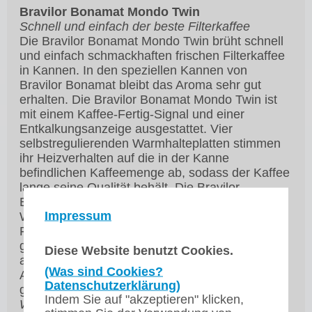
Bravilor Bonamat Mondo Twin
Schnell und einfach der beste Filterkaffee
Die Bravilor Bonamat Mondo Twin brüht schnell
und einfach schmackhaften frischen Filterkaffee
in Kannen. In den speziellen Kannen von
Bravilor Bonamat bleibt das Aroma sehr gut
erhalten. Die Bravilor Bonamat Mondo Twin ist
mit einem Kaffee-Fertig-Signal und einer
Entkalkungsanzeige ausgestattet. Vier
selbstregulierenden Warmhalteplatten stimmen
ihr Heizverhalten auf die in der Kanne
befindlichen Kaffeemenge ab, sodass der Kaffee
lange seine Qualität behält. Die Bravilor
Bonamat Mondo Twin braucht nicht an die
Impressum
Wasserleitung angeschlossen zu werden. Die
Filterpfanne und das Gehäuse aus Edelstahl
gewährleisten ein stabiles, Qualität
Diese Website benutzt Cookies.
ausstrahlendes Äußeres. In mehreren
(Was sind Cookies?
Ausführungen erhältlich. Für alle Zwecke
Datenschutzerklärung)
geeignet.
Indem Sie auf "akzeptieren" klicken,
Wahlweise
: Konsole zur Wandmontage,